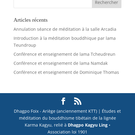
Articles récents
Annulation séance de méditation à la salle Arcadia
Introduction à la méditation bouddhique par lama
Teundroup
Conférence et enseignement de lama Tcheudreun
Conférence et enseignement de lama Namdak
Conférence et enseignement de Dominique Thomas
Dhagpo Foix - Ariège (anciennement KTT) | Études et
méditation du bouddhisme tibétain de la lignée
Karma Kagyu, relié à
Dhagpo Kagyu Ling
•
Association loi 1901