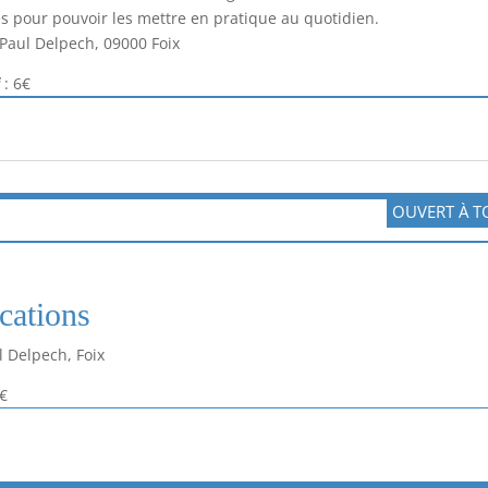
 pour pouvoir les mettre en pratique au quotidien.
 Paul Delpech, 09000 Foix
f
: 6€
OUVERT À T
cations
l Delpech, Foix
€