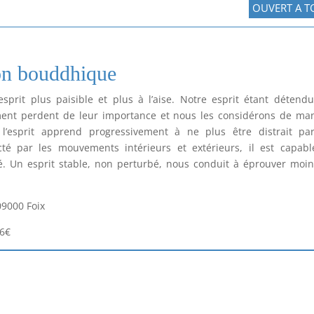
OUVERT A T
ion bouddhique
prit plus paisible et plus à l’aise. Notre esprit étant détendu
ent perdent de leur importance et nous les considérons de ma
l’esprit apprend progressivement à ne plus être distrait par
ecté par les mouvements intérieurs et extérieurs, il est capab
ité. Un esprit stable, non perturbé, nous conduit à éprouver moi
09000 Foix
6€