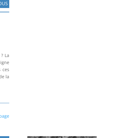
OUS
 ? La
signe
s ces
de la
 page