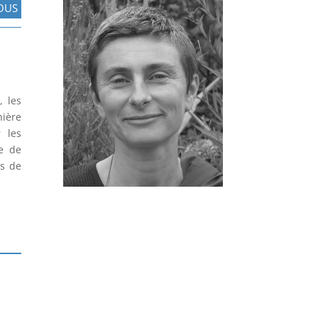
OUS
, les
nière
 les
le de
ns de