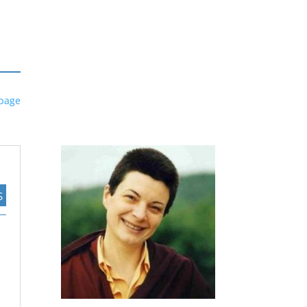
 page
S