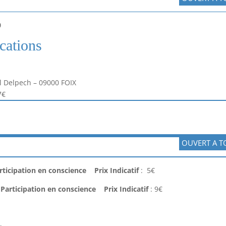
0
cations
ul Delpech – 09000 FOIX
7€
OUVERT A T
rticipation en conscience Prix Indicatif
: 5€
Participation
en conscience Prix Indicatif
: 9€