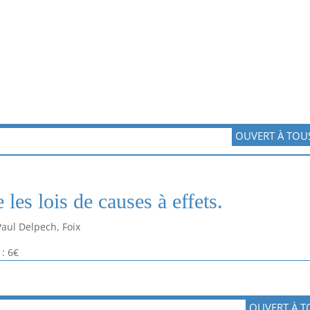
OUVERT À TOU
es lois de causes à effets.
Paul Delpech, Foix
: 6€
OUVERT À T