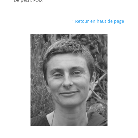
Delpech, FOIX
↑ Retour en haut de page