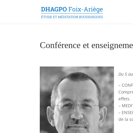
Conférence et enseignem
Du 5 a
– CONF
Compre
effets.
– MEDI
– ENSE
de la s