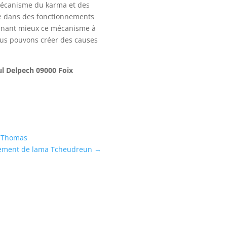
mécanisme du karma et des
e dans des fonctionnements
prenant mieux ce mécanisme à
 nous pouvons créer des causes
aul Delpech 09000 Foix
e Thomas
nement de lama Tcheudreun
→