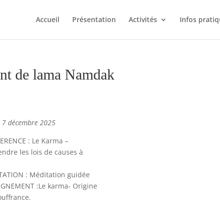
Accueil
Présentation
Activités
Infos prati
ent de lama Namdak
u 7 décembre 2025
ERENCE : Le Karma –
ndre les lois de causes à
TATION : Méditation guidée
IGNEMENT :Le karma- Origine
ouffrance.