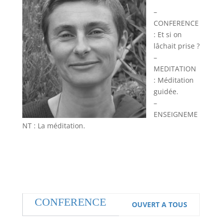
–
CONFERENCE
: Et si on
lâchait prise ?
–
MEDITATION
: Méditation
guidée.
–
ENSEIGNEME
NT : La méditation.
CONFERENCE
OUVERT A TOUS